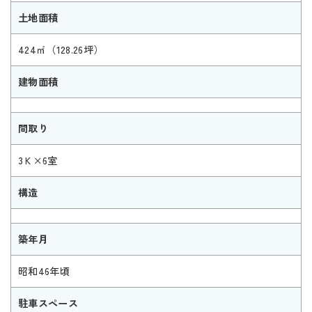
土地面積
424㎡（128.26坪）
建物面積
間取り
3Ｋ×6室
構造
築年月
昭和46年頃
駐車スペース