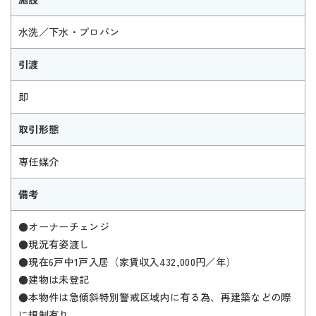
水洗／下水・プロパン
引渡
即
取引形態
専任媒介
備考
●オーナーチェンジ
●現況有姿渡し
●現在6戸中1戸入居（家賃収入432,000円／年）
●建物は未登記
●本物件は急傾斜特別警戒区域内に有る為、再建築などの際
に規制有り。