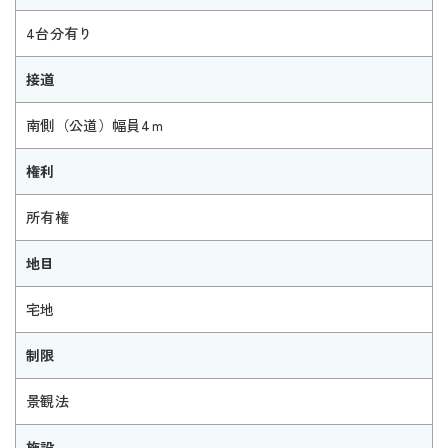
4台分有り
接道
南側（公道）幅員4ｍ
権利
所有権
地目
宅地
制限
景観法
施設