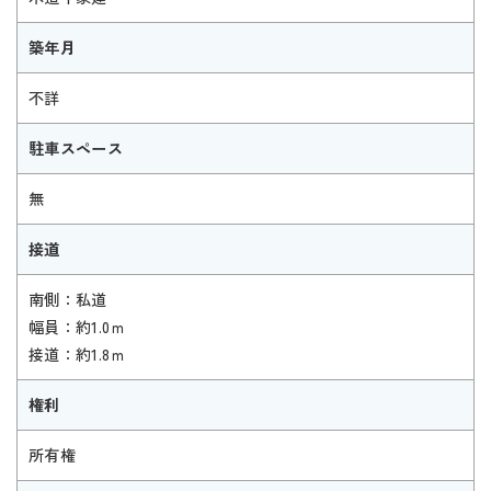
築年月
不詳
駐車スペース
無
接道
南側：私道
幅員：約1.0ｍ
接道：約1.8ｍ
権利
所有権