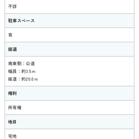
不詳
駐車スペース
有
接道
南東側：公道
幅員：約3.5ｍ
接道：約20.0ｍ
権利
所有権
地目
宅地