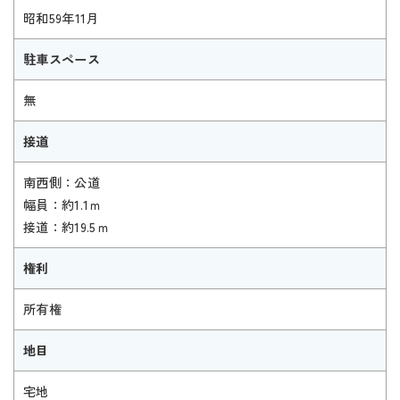
昭和59年11月
駐車スペース
無
接道
南西側：公道
幅員：約1.1ｍ
接道：約19.5ｍ
権利
所有権
地目
宅地