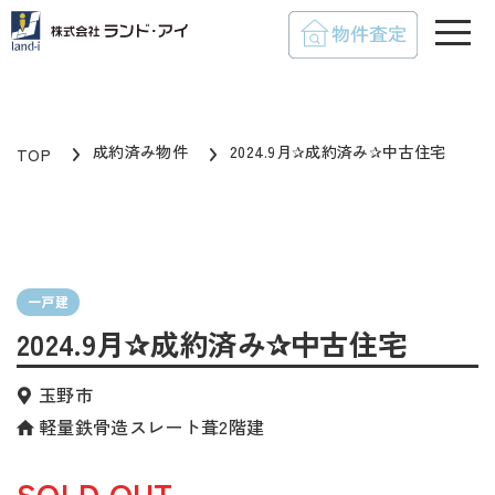
toggle
成約済み物件
2024.9月✰成約済み✰中古住宅
TOP
一戸建
2024.9月✰成約済み✰中古住宅
玉野市
軽量鉄骨造スレート葺2階建
SOLD OUT