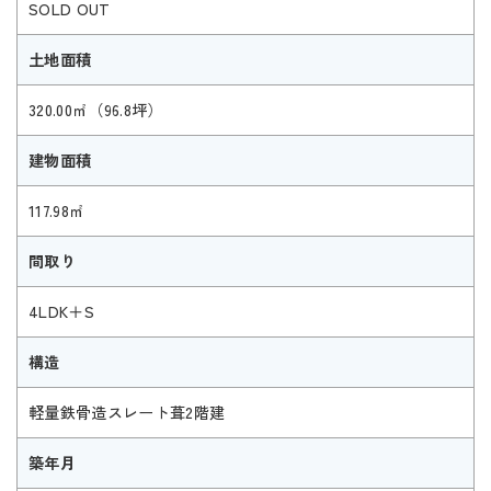
SOLD OUT
土地面積
320.00㎡（96.8坪）
建物面積
117.98㎡
間取り
4LDK＋S
構造
軽量鉄骨造スレート葺2階建
築年月