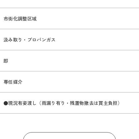
市街化調整区域
汲み取り・プロパンガス
即
専任媒介
●現況有姿渡し（雨漏り有り・残置物撤去は買主負担）