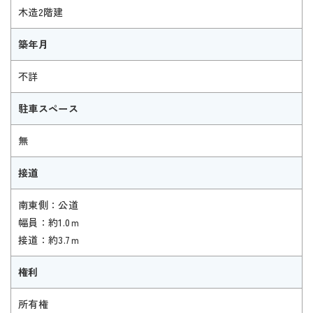
木造2階建
築年月
不詳
駐車スペース
無
接道
南東側：公道
幅員：約1.0ｍ
接道：約3.7ｍ
権利
所有権