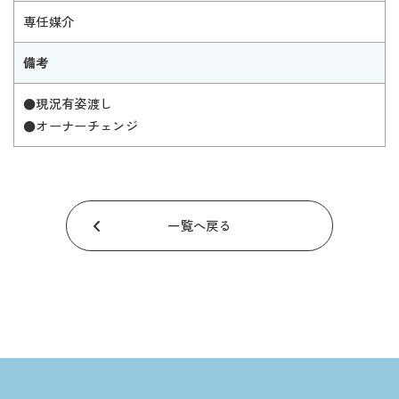
専任媒介
備考
●現況有姿渡し
●オーナーチェンジ
一覧へ戻る