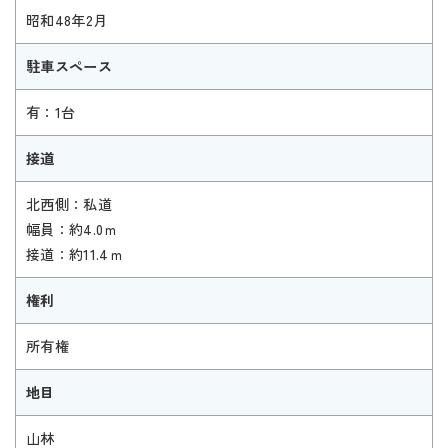
昭和48年2月
駐車スペース
有：1台
接道
北西側：私道
幅員：約4.0ｍ
接道：約11.4ｍ
権利
所有権
地目
山林