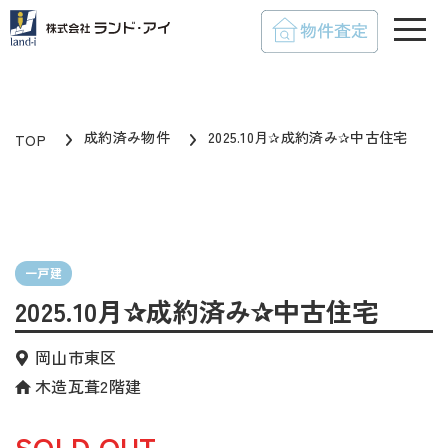
toggle
成約済み物件
2025.10月✰成約済み✰中古住宅
TOP
一戸建
2025.10月✰成約済み✰中古住宅
岡山市東区
木造瓦葺2階建
SOLD OUT