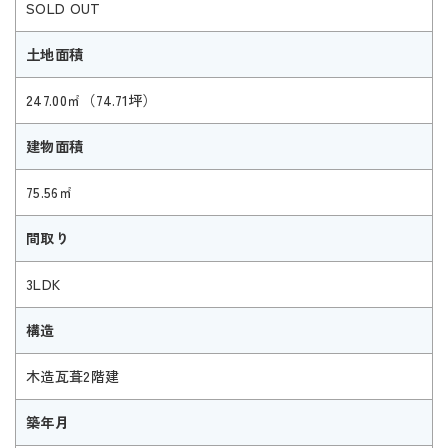
SOLD OUT
土地面積
247.00㎡（74.71坪）
建物面積
75.56㎡
間取り
3LDK
構造
木造瓦葺2階建
築年月