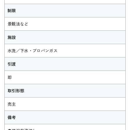
制限
景観法など
施設
水洗／下水・プロパンガス
引渡
即
取引形態
売主
備考