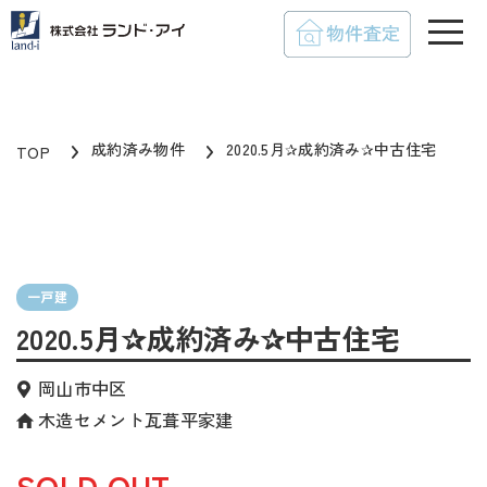
toggle
成約済み物件
2020.5月✰成約済み✰中古住宅
TOP
一戸建
2020.5月✰成約済み✰中古住宅
岡山市中区
木造セメント瓦葺平家建
SOLD OUT