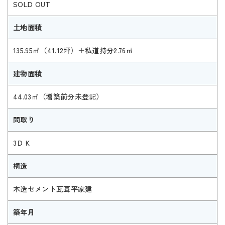
SOLD OUT
土地面積
135.95㎡（41.12坪）＋私道持分2.76㎡
建物面積
44.03㎡（増築前分未登記）
間取り
3ＤＫ
構造
木造セメント瓦葺平家建
築年月