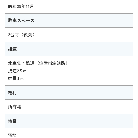
昭和39年11月
駐車スペース
2台可（縦列）
接道
北東側：私道（位置指定道路）
接道2.5ｍ
幅員4ｍ
権利
所有権
地目
宅地