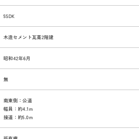
5SDK
木造セメント瓦葺2階建
昭和42年6月
無
南東側：公道
幅員：約4.1ｍ
接道：約5.0ｍ
所有権