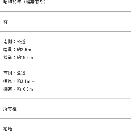
昭和30年（増築有り）
有
南側：公道
幅員：約2.6ｍ
接道：約18.5ｍ
西側：公道
幅員：約3.1ｍ～
接道：約16.5ｍ
所有権
宅地