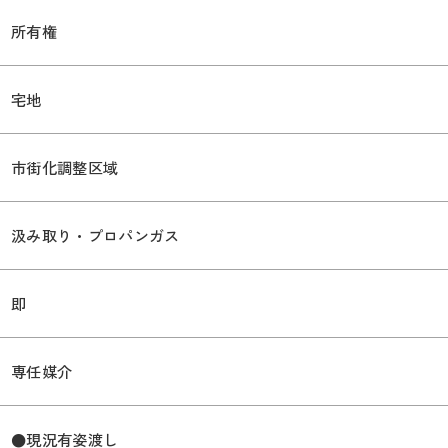
所有権
宅地
市街化調整区域
汲み取り・プロパンガス
即
専任媒介
●現況有姿渡し