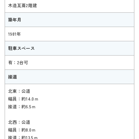
木造瓦葺2階建
築年月
1981年
駐車スペース
有：2台可
接道
北東：公道
幅員：約14.0ｍ
接道：約6.5ｍ
北西：公道
幅員：約8.0ｍ
接道：約13.5ｍ