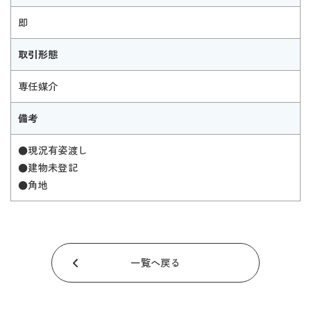
即
取引形態
専任媒介
備考
●現況有姿渡し
●建物未登記
●角地
一覧へ戻る