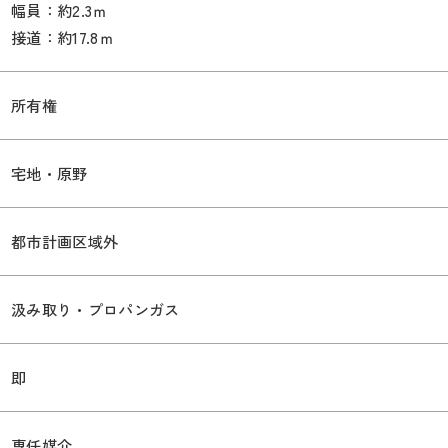
幅員：約2.3ｍ
接道：約17.8ｍ
所有権
宅地・原野
都市計画区域外
汲み取り・プロパンガス
即
専任媒介