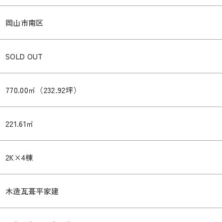
岡山市南区
SOLD OUT
770.00㎡（232.92坪）
221.61㎡
2K×4棟
木造瓦葺平家建