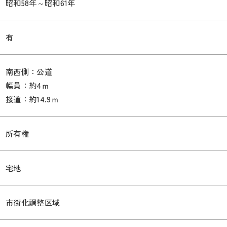
昭和58年～昭和61年
有
南西側：公道
幅員：約4ｍ
接道：約14.9ｍ
所有権
宅地
市街化調整区域