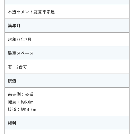
木造セメント瓦葺平家建
築年月
昭和29年7月
駐車スペース
有：2台可
接道
南東側：公道
幅員：約6.0m
接道：約14.3m
権利