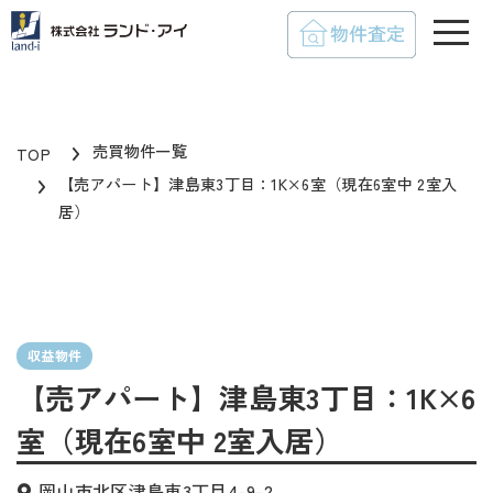
toggle
売買物件一覧
TOP
【売アパート】津島東3丁目：1K×6室（現在6室中 2室入
居）
収益物件
【売アパート】津島東3丁目：1K×6
室（現在6室中 2室入居）
岡山市北区津島東3丁目4-9-2