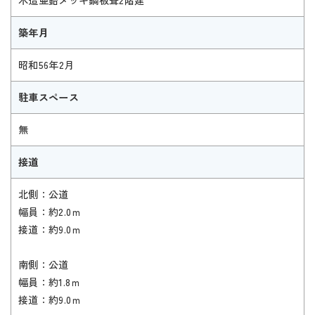
木造亜鉛メッキ鋼板葺2階建
築年月
昭和56年2月
駐車スペース
無
接道
北側：公道
幅員：約2.0ｍ
接道：約9.0ｍ
南側：公道
幅員：約1.8ｍ
接道：約9.0ｍ