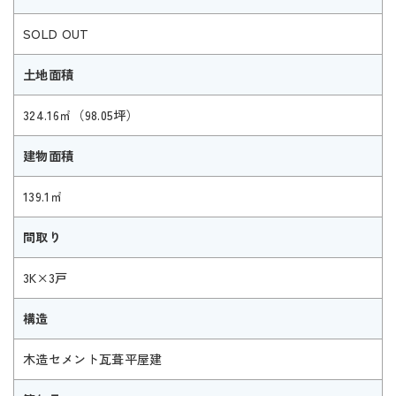
SOLD OUT
土地面積
324.16㎡（98.05坪）
建物面積
139.1㎡
間取り
3K×3戸
構造
木造セメント瓦葺平屋建