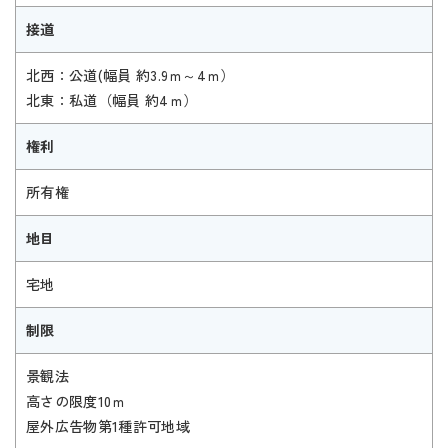
接道
北西：公道(幅員 約3.9ｍ～4ｍ）
北東：私道（幅員 約4ｍ）
権利
所有権
地目
宅地
制限
景観法
高さの限度10ｍ
屋外広告物第1種許可地域