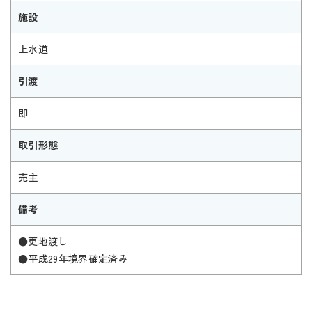
施設
上水道
引渡
即
取引形態
売主
備考
●更地渡し
●平成29年境界確定済み