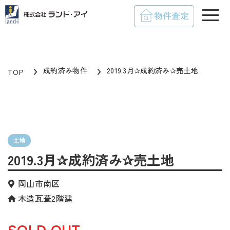
toggle
成約済み物件
2019.3月✰成約済み✰売土地
TOP
土地
2019.3月✰成約済み✰売土地
岡山市南区
木造瓦葺2階建
SOLD OUT