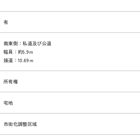
有
南東側：私道及び公道
幅員：約5.9ｍ
接道：10.69ｍ
所有権
宅地
市街化調整区域