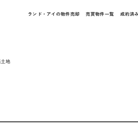
ランド・アイの物件売却
売買物件一覧
成約済
売土地
地