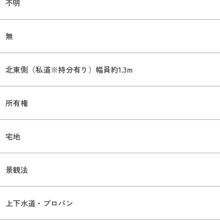
不明
無
北東側（私道※持分有り）幅員約1.3m
所有権
宅地
景観法
上下水道・プロパン