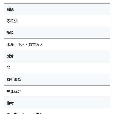
制限
景観法
施設
水洗／下水・都市ガス
引渡
即
取引形態
専任媒介
備考