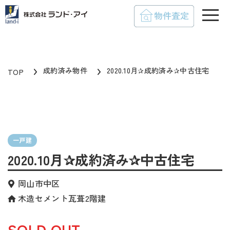
toggle
成約済み物件
2020.10月✰成約済み✰中古住宅
TOP
一戸建
2020.10月✰成約済み✰中古住宅
岡山市中区
木造セメント瓦葺2階建
SOLD OUT