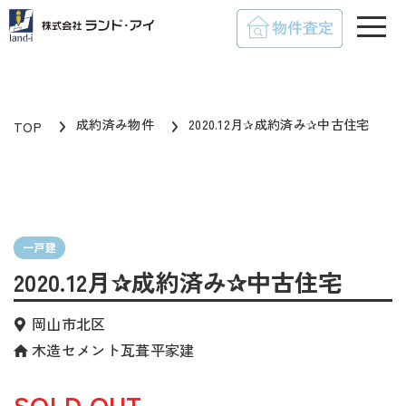
toggle
成約済み物件
2020.12月✰成約済み✰中古住宅
TOP
一戸建
2020.12月✰成約済み✰中古住宅
岡山市北区
木造セメント瓦葺平家建
SOLD OUT