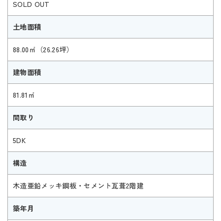
SOLD OUT
土地面積
88.00㎡（26.26坪）
建物面積
81.81㎡
間取り
5DK
構造
木造亜鉛メッキ鋼板・セメント瓦葺2階建
築年月