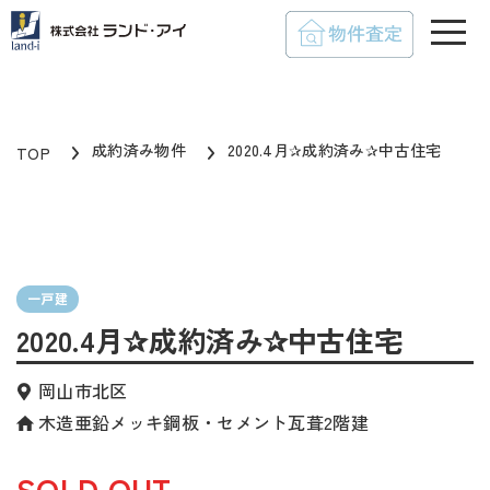
toggle
成約済み物件
2020.4月✰成約済み✰中古住宅
TOP
一戸建
2020.4月✰成約済み✰中古住宅
岡山市北区
木造亜鉛メッキ鋼板・セメント瓦葺2階建
SOLD OUT