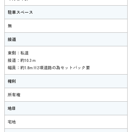
駐車スペース
無
接道
東側：私道
接道：約10.3ｍ
幅員：約1.8m※2項道路の為セットバック要
権利
所有権
地目
宅地