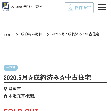
toggle
成約済み物件
2020.5月✰成約済み✰中古住宅
TOP
一戸建
2020.5月✰成約済み✰中古住宅
倉敷市
木造瓦葺2階建
SOLD OUT