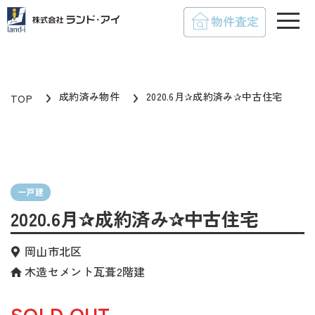
toggle
成約済み物件
2020.6月✰成約済み✰中古住宅
TOP
一戸建
2020.6月✰成約済み✰中古住宅
岡山市北区
木造セメント瓦葺2階建
SOLD OUT