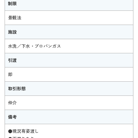
制限
景観法
施設
水洗／下水・プロパンガス
引渡
即
取引形態
仲介
備考
●現況有姿渡し