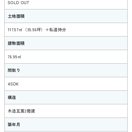
SOLD OUT
土地面積
117.57㎡（35.56坪）＋私道持分
建物面積
76.99㎡
間取り
4SDK
構造
木造瓦葺2階建
築年月