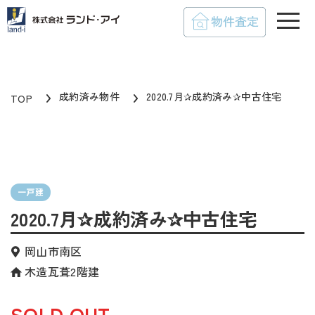
toggle
成約済み物件
2020.7月✰成約済み✰中古住宅
TOP
一戸建
2020.7月✰成約済み✰中古住宅
岡山市南区
木造瓦葺2階建
SOLD OUT