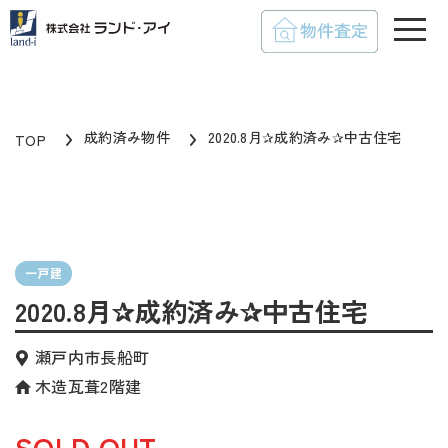
toggle
成約済み物件
2020.8月✰成約済み✰中古住宅
TOP
一戸建
2020.8月✰成約済み✰中古住宅
瀬戸内市長船町
木造瓦葺2階建
SOLD OUT