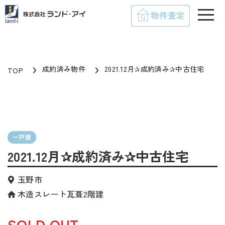
toggle
成約済み物件
2021.12月✰成約済み✰中古住宅
TOP
一戸建
2021.12月✰成約済み✰中古住宅
玉野市
木造スレート瓦葺2階建
SOLD OUT