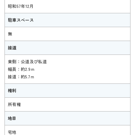
昭和57年12月
駐車スペース
無
接道
東側：公道及び私道
幅員：約2.9ｍ
接道：約5.7ｍ
権利
所有権
地目
宅地