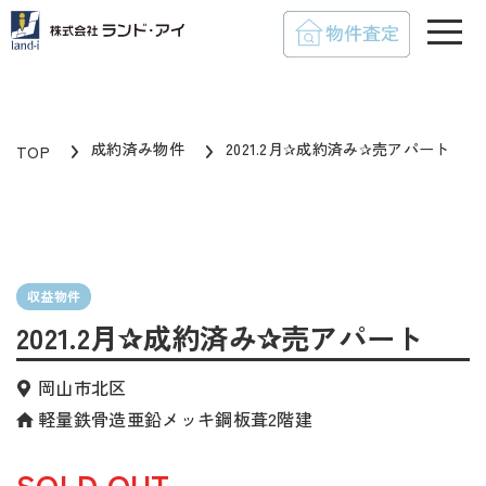
toggle
成約済み物件
2021.2月✰成約済み✰売アパート
TOP
収益物件
2021.2月✰成約済み✰売アパート
岡山市北区
軽量鉄骨造亜鉛メッキ鋼板葺2階建
SOLD OUT