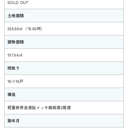
SOLD OUT
土地面積
260.00㎡（78.65坪)
建物面積
197.64㎡
間取り
1K×10戸
構造
軽量鉄骨造亜鉛メッキ鋼板葺2階建
築年月