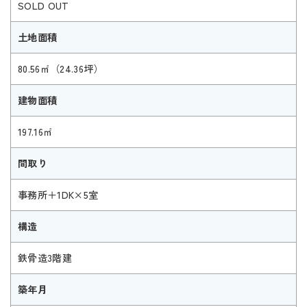
SOLD OUT
土地面積
80.56㎡（24.36坪）
建物面積
197.16㎡
間取り
事務所＋1DK×5室
構造
鉄骨造3階建
築年月