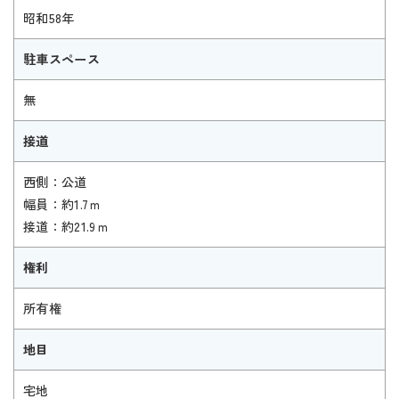
昭和58年
駐車スペース
無
接道
西側：公道
幅員：約1.7ｍ
接道：約21.9ｍ
権利
所有権
地目
宅地