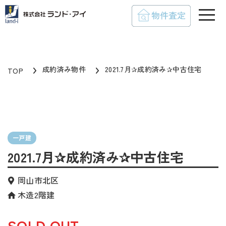
toggle
成約済み物件
2021.7月✰成約済み✰中古住宅
TOP
一戸建
2021.7月✰成約済み✰中古住宅
岡山市北区
木造2階建
SOLD OUT