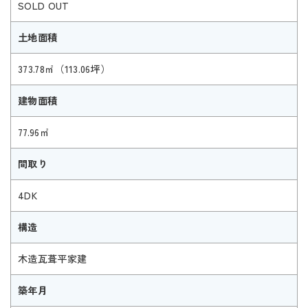
SOLD OUT
土地面積
373.78㎡（113.06坪）
建物面積
77.96㎡
間取り
4DK
構造
木造瓦葺平家建
築年月