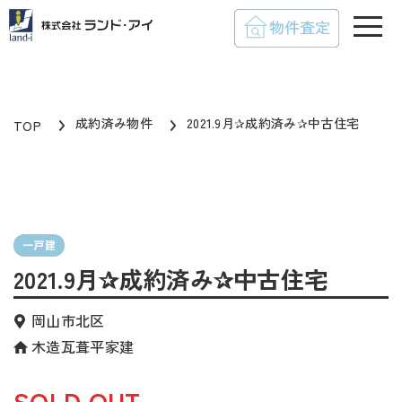
toggle
成約済み物件
2021.9月✰成約済み✰中古住宅
TOP
一戸建
2021.9月✰成約済み✰中古住宅
岡山市北区
木造瓦葺平家建
SOLD OUT