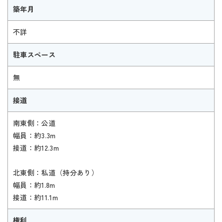
築年月
不詳
駐車スペース
無
接道
南東側：公道
幅員：約3.3m
接道：約12.3m
北東側：私道（持分あり）
幅員：約1.8m
接道：約11.1m
権利