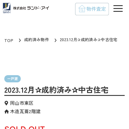
toggle
成約済み物件
2023.12月✰成約済み✰中古住宅
TOP
一戸建
2023.12月✰成約済み✰中古住宅
岡山市東区
木造瓦葺2階建
SOLD OUT