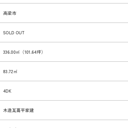
高梁市
SOLD OUT
336.00㎡（101.64坪）
83.72㎡
4DK
木造瓦葺平家建