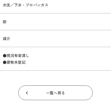
水洗／下水・プロパンガス
即
媒介
●現況有姿渡し
●建物未登記
一覧へ戻る