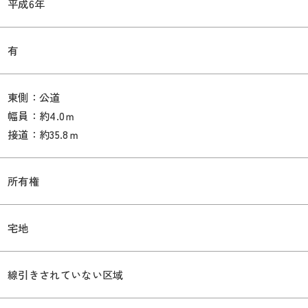
平成6年
有
東側：公道
幅員：約4.0ｍ
接道：約35.8ｍ
所有権
宅地
線引きされていない区域