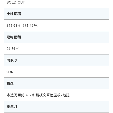
SOLD OUT
土地面積
246.03㎡（74.42坪）
建物面積
94.56㎡
間取り
5DK
構造
木造瓦亜鉛メッキ鋼板交葺陸屋根2階建
築年月