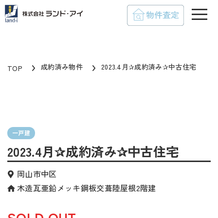
toggle
成約済み物件
2023.4月✰成約済み✰中古住宅
TOP
一戸建
2023.4月✰成約済み✰中古住宅
岡山市中区
木造瓦亜鉛メッキ鋼板交葺陸屋根2階建
SOLD OUT