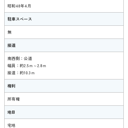
昭和48年4月
駐車スペース
無
接道
南西側：公道
幅員：約2.5ｍ～2.8ｍ
接道：約10.3ｍ
権利
所有権
地目
宅地