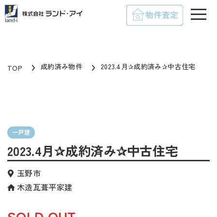
toggle
成約済み物件
2023.4月✰成約済み✰中古住宅
TOP
一戸建
2023.4月✰成約済み✰中古住宅
玉野市
木造瓦葺平家建
SOLD OUT