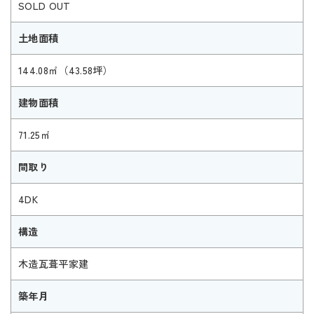
SOLD OUT
土地面積
144.08㎡（43.58坪）
建物面積
71.25㎡
間取り
4DK
構造
木造瓦葺平家建
築年月