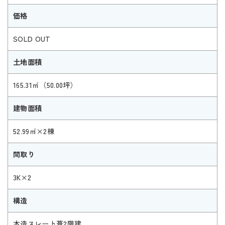
価格
SOLD OUT
土地面積
165.31㎡（50.00坪）
建物面積
52.99㎡×2棟
間取り
3K×2
構造
木造スレート葺2階建