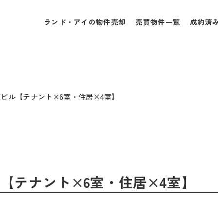
ランド・アイの物件売却
売買物件一覧
成約済
✰売ビル【テナント×6室・住居×4室】
ビル【テナント×6室・住居×4室】