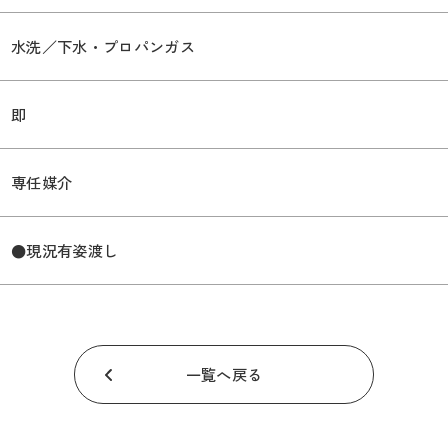
水洗／下水・プロパンガス
即
専任媒介
●現況有姿渡し
一覧へ戻る