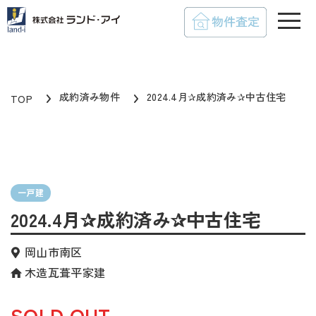
toggle
成約済み物件
2024.4月✰成約済み✰中古住宅
TOP
一戸建
2024.4月✰成約済み✰中古住宅
岡山市南区
木造瓦葺平家建
SOLD OUT