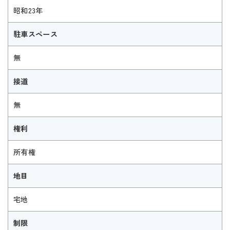
昭和23年
駐車スペース
無
接道
無
権利
所有権
地目
宅地
制限