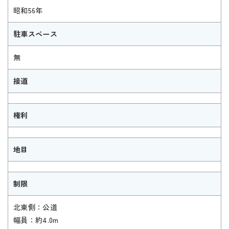
昭和56年
駐車スペース
無
接道
権利
地目
制限
北東側：公道
幅員：約4.0m