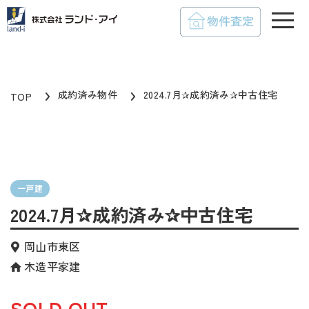
toggle
成約済み物件
2024.7月✰成約済み✰中古住宅
TOP
一戸建
2024.7月✰成約済み✰中古住宅
岡山市東区
木造平家建
SOLD OUT