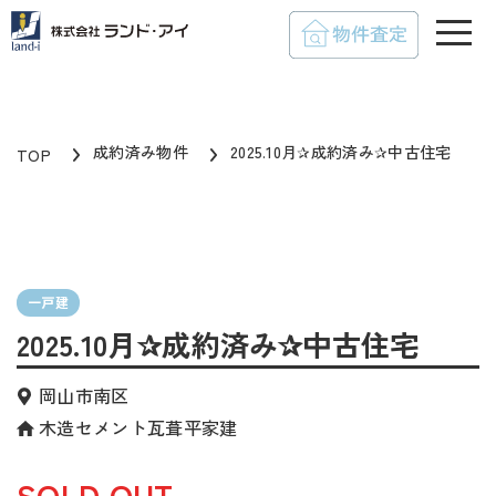
toggle
成約済み物件
2025.10月✰成約済み✰中古住宅
TOP
一戸建
2025.10月✰成約済み✰中古住宅
岡山市南区
木造セメント瓦葺平家建
SOLD OUT