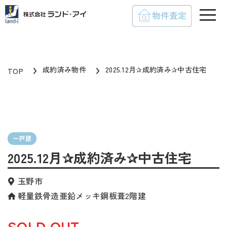
toggle
成約済み物件
2025.12月✰成約済み✰中古住宅
TOP
一戸建
2025.12月✰成約済み✰中古住宅
玉野市
軽量鉄骨造亜鉛メッキ鋼板葺2階建
SOLD OUT