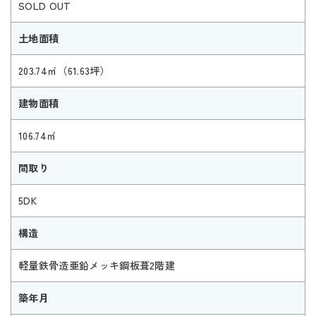
SOLD OUT
土地面積
203.74㎡（61.63坪）
建物面積
106.74㎡
間取り
5DK
構造
軽量鉄骨造亜鉛メッキ鋼板葺2階建
築年月