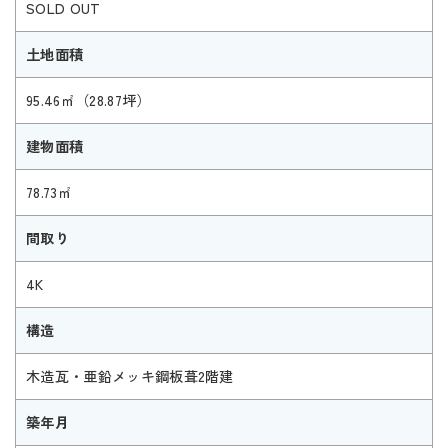
SOLD OUT
土地面積
95.46㎡（28.87坪）
建物面積
78.73㎡
間取り
4K
構造
木造瓦・亜鉛メッキ鋼板葺2階建
築年月