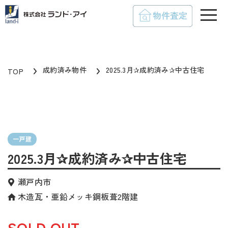
toggle
成約済み物件
2025.3月✰成約済み✰中古住宅
TOP
一戸建
2025.3月✰成約済み✰中古住宅
瀬戸内市
木造瓦・亜鉛メッキ鋼板葺2階建
SOLD OUT