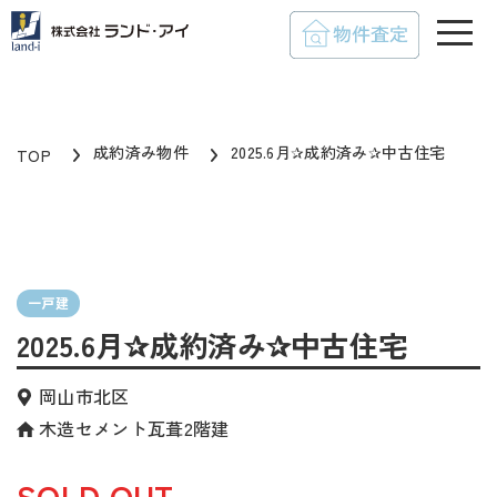
toggle
成約済み物件
2025.6月✰成約済み✰中古住宅
TOP
一戸建
2025.6月✰成約済み✰中古住宅
岡山市北区
木造セメント瓦葺2階建
SOLD OUT