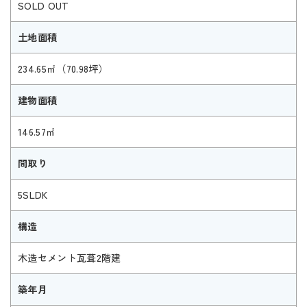
SOLD OUT
土地面積
234.65㎡（70.98坪）
建物面積
146.57㎡
間取り
5SLDK
構造
木造セメント瓦葺2階建
築年月