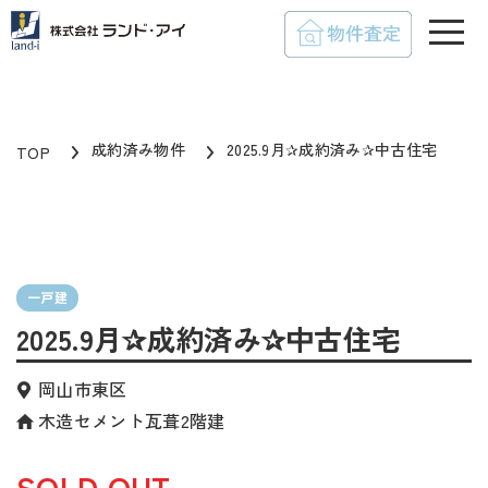
toggle
成約済み物件
2025.9月✰成約済み✰中古住宅
TOP
一戸建
2025.9月✰成約済み✰中古住宅
岡山市東区
木造セメント瓦葺2階建
SOLD OUT