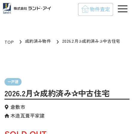
toggle
成約済み物件
2026.2月✰成約済み✰中古住宅
TOP
一戸建
2026.2月✰成約済み✰中古住宅
倉敷市
木造瓦葺平家建
SOLD OUT