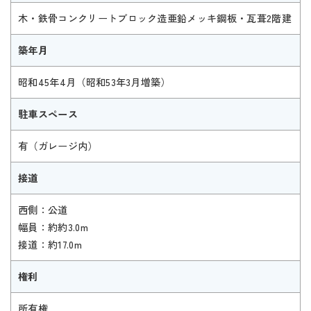
木・鉄骨コンクリートブロック造亜鉛メッキ鋼板・瓦葺2階建
築年月
昭和45年4月（昭和53年3月増築）
駐車スペース
有（ガレージ内）
接道
西側：公道
幅員：約約3.0m
接道：約17.0m
権利
所有権